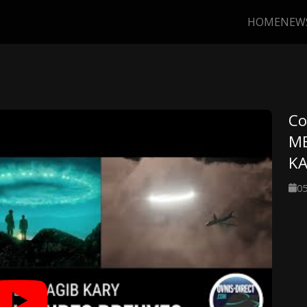
HOME
NEW
Co
ME
K
0