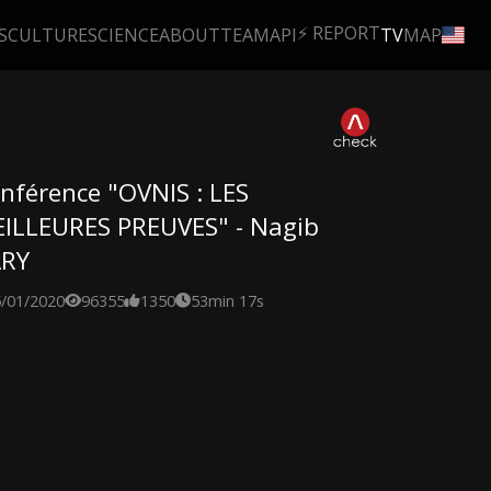
⚡ REPORT
S
CULTURE
SCIENCE
ABOUT
TEAM
API
TV
MAP
nférence "OVNIS : LES
ILLEURES PREUVES" - Nagib
ARY
5/01/2020
96355
1350
53min 17s