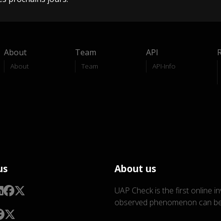
About
Team
API
About
Team
API-Info
us
About us
UAP Check is the first online i
observed phenomenon can be 