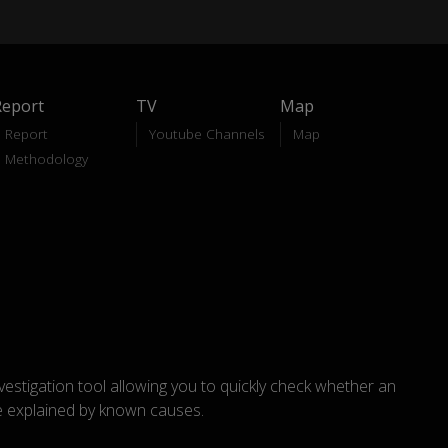
Report
TV
Map
Report
Youtube Channels
Map
Methodology
nvestigation tool allowing you to quickly check whether an
explained by known causes.