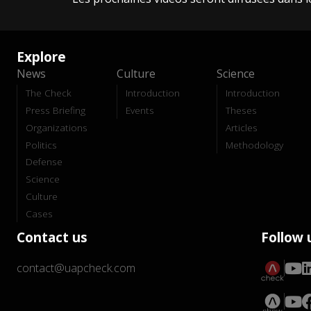
Explore
News
Culture
Science
The Check
Introduction
Introduction
Press Briefing
Events
Theses
Organizations
Articles
Politics
Methodology
Defense
Science
Culture
Cases
Contact us
Follow 
contact@uapcheck.com