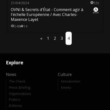
21/04/2024
53s
OVNI & Secrets d'État - Comment agir à
l'échelle Européenne / Avec Charles-
Maxence Layet
248
14
«
1
2
3
4
Explore
News
Culture
The Check
Introduction
Press Briefing
Events
Organizations
Politics
Defense