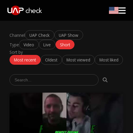
Channel
UAP Check
UAP Show
Type
Video
Live
Short
Sort by
Most recent
Oldest
Most viewed
Most liked