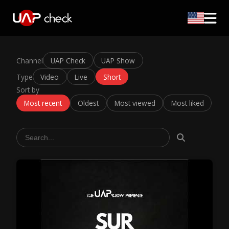
Channel
UAP Check
UAP Show
Type
Video
Live
Short
Sort by
Most recent
Oldest
Most viewed
Most liked