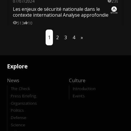
07/07/2024
23s
Les enjeux de sécurité nationale dans le
contexte international Analyse approfondie
513
10
1
2
3
4
»
Explore
News
Culture
The Check
Introduction
Press Briefing
Events
Organizations
Politics
Defense
Science