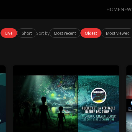
HOME
NEW
Live
Short
Sort by
Most recent
Oldest
Most viewed