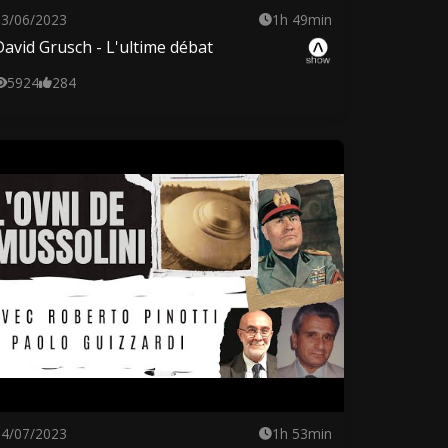
23/06/2023
1h 49min
David Grusch - L'ultime débat
5924
284
14/07/2023
1h 53min