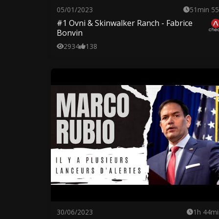
05/01/2023
51min 55
#1 Ovni & Skinwalker Ranch - Fabrice
Bonvin
2934
138
30/06/2023
1h 44mi