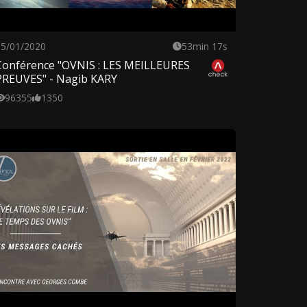
05/01/2020
53min 17s
Conférence "OVNIS : LES MEILLEURES
PREUVES" - Nagib KARY
96355
1350