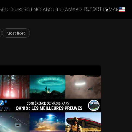
⚡ REPORT
S
CULTURE
SCIENCE
ABOUT
TEAM
API
TV
MAP
Most liked