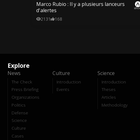
Marco Rubio : Il y a plusieurs lanceurs
d'alertes
2131
168
Explore
News
Culture
Science
The Check
Introduction
Introduction
Press Briefing
Events
Theses
Organizations
Articles
Politics
Methodology
Defense
Science
Culture
Cases