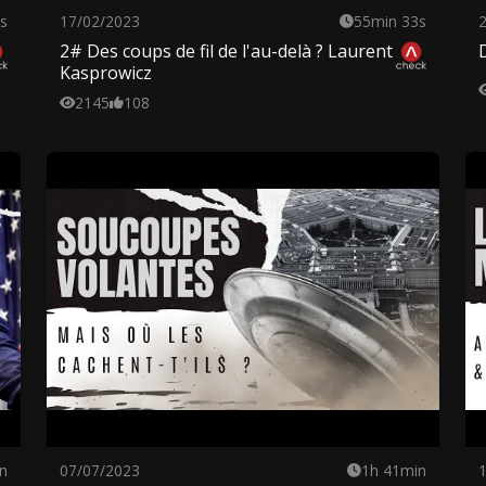
s
17/02/2023
55min 33s
2# Des coups de fil de l'au-delà ? Laurent
Kasprowicz
2145
108
n
07/07/2023
1h 41min