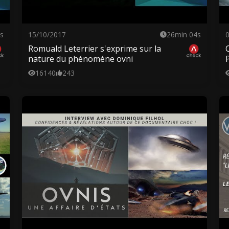
s
15/10/2017
26min 04s
Romuald Leterrier s'exprime sur la
nature du phénoméne ovni
16140
243