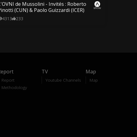
L'OVNI de Mussolini - Invités : Roberto
Pinotti (CUN) & Paolo Guizzardi (ICER)
4313
233
Report
TV
Map
Report
Youtube Channels
Map
Methodology