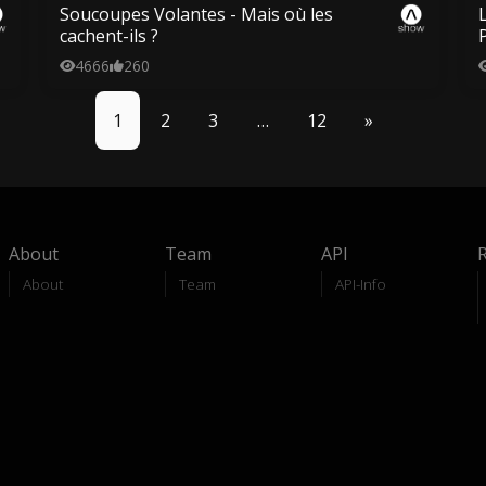
Soucoupes Volantes - Mais où les
cachent-ils ?
4666
260
1
2
3
…
12
»
About
Team
API
About
Team
API-Info