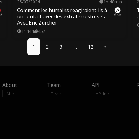
s
25/07/2024
1h 48min
Comment les humains réagiraient-ils à
un contact avec des extraterrestres ? /
Avec Eric Zurcher
11444
457
1
2
3
…
12
»
About
Team
API
About
Team
API-Info