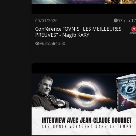
05/01/2020
53min 17
Conférence "OVNIS : LES MEILLEURES
PREUVES" - Nagib KARY
96355
1350