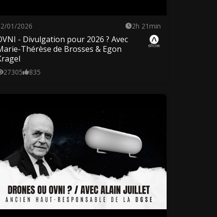
22/01/2026
2h 21min
OVNI - Divulgation pour 2026 ? Avec
Marie-Thérèse de Brosses & Egon
Kragel
27305
835