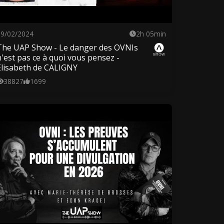
29/02/2024
2h 05min
The UAP Show - Le danger des OVNIs
n'est pas ce à quoi vous pensez -
Elisabeth de CALIGNY
38827
1699