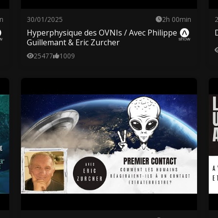
n
30/01/2025
2h 00min
Hyperphysique des OVNIs / Avec Philippe
Guillemant & Eric Zurcher
25477
1009