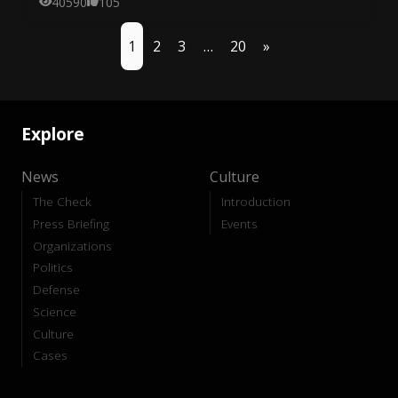
40590
105
1
2
3
…
20
»
Explore
News
Culture
The Check
Introduction
Press Briefing
Events
Organizations
Politics
Defense
Science
Culture
Cases