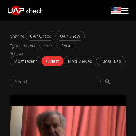
Channel
UAP Check
UAP Show
Type
Video
Live
Short
Sort by
Most recent
Oldest
Most viewed
Most liked