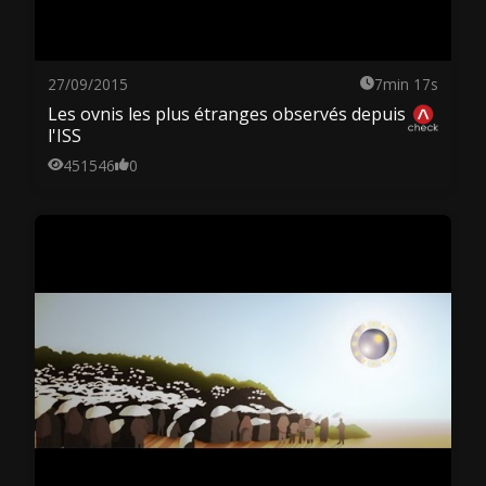
27/09/2015
7min 17s
Les ovnis les plus étranges observés depuis
l'ISS
451546
0