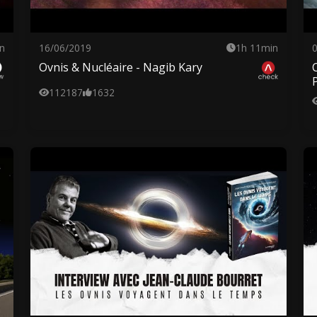
n
16/06/2019
1h 11min
Ovnis & Nucléaire - Nagib Kary
112187
1632