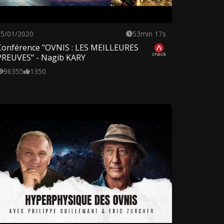
05/01/2020
53min 17s
Conférence "OVNIS : LES MEILLEURES
PREUVES" - Nagib KARY
96355
1350