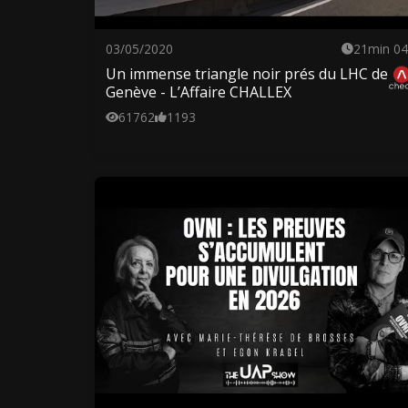
03/05/2020
21min 04
Un immense triangle noir prés du LHC de
Genève - L’Affaire CHALLEX
61762
1193