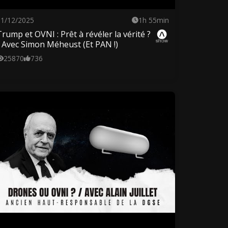
11/12/2025
1h 55min
Trump et OVNI : Prêt à révéler la vérité ?
/ Avec Simon Méheust (Et PAN !)
25870
736