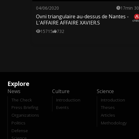
04/06/2020
17min 30
Ovni triangulaire au-dessus de Nantes -
L'AFFAIRE AFFAIRE XAVIER.S
15715
732
Explore
News
Culture
Science
The Check
Introduction
Introduction
Press Briefing
Events
Theses
Organizations
Articles
Politics
Methodology
Defense
Science