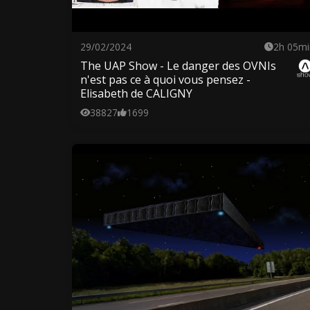
29/02/2024
2h 05mi
The UAP Show - Le danger des OVNIs
n'est pas ce à quoi vous pensez -
Elisabeth de CALIGNY
38827
1699