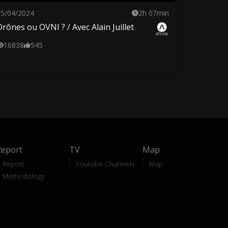
25/04/2024
2h 07min
Drônes ou OVNI ? / Avec Alain Juillet
16838
545
Report
TV
Map
Report
Youtube Channels
Map
Methodology