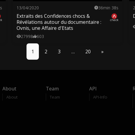
s
13/04/2020
36min 38s
Extraits des Confidences chocs &
Révélations autour du documentaire :
Ovnis, une Affaire d'Etats
27998
603
1
2
3
…
20
»
About
Team
API
About
Team
API-Info