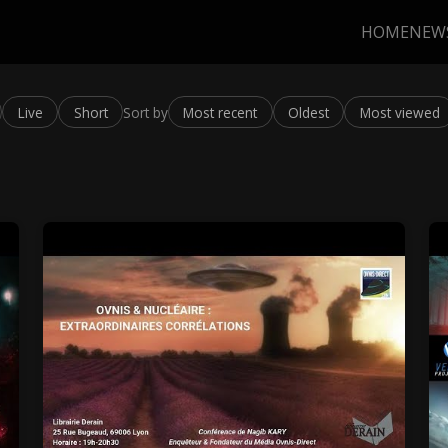
HOME
NEW
Live
Short
Sort by
Most recent
Oldest
Most viewed