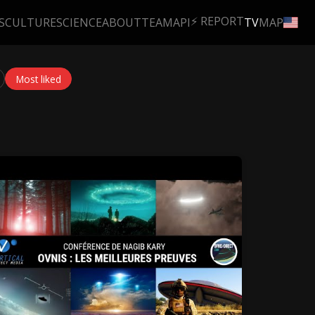
⚡ REPORT
S
CULTURE
SCIENCE
ABOUT
TEAM
API
TV
MAP
Most liked