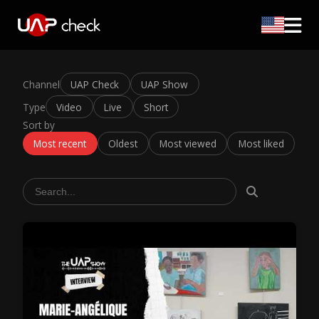
Channel
UAP Check
UAP Show
Type
Video
Live
Short
Sort by
Most recent
Oldest
Most viewed
Most liked