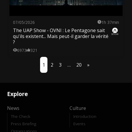
07/05/2026
1h 37min
The UAP Show - OVNI : Le Pentagone sait
qu'ils existent... Mais peut-il garder la vérité
?
6973
321
1
2
3
…
20
»
Explore
News
Culture
The Check
Introduction
Press Briefing
Events
Organizations